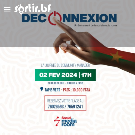
Déconnexion, Journée Internationale
du Community Manager
Détails
Avis
0
Laisser un avis
Ajouter aux favoris
Partag
Description
Déconnexion Afterwork, organisé par la Social Media Room