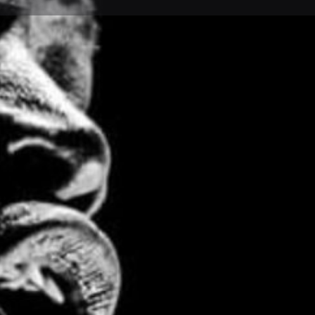
Détails
Avis
0
ser un avis
Ajouter aux favoris
Partager
S
Prochaines dates
22 septembre 202
Terminé