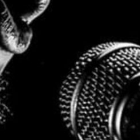
Où ?
Bar le procès
Découvrez aussi...