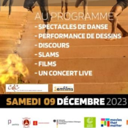
Lais
Description
Le festival « Ciné Droit Libre », organisé par l'Assoc
année ses 17 ans d'engagement en faveur des droits
d'expression. Devenu une référence incontournable 
francophone, ce festival s’est implanté au Burkina F
Sénégal et au Mali. Il demeure aujourd'hui une tribune
d’expression et les droits humains s’expriment à trav
Porté par le Centre de Développement Chorégraphiq
festival « Dialogue des Corps » célèbre chaque an
Afrique. Cette année, ce festival qui est à sa 14e édi