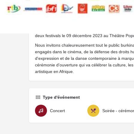
création et la diffusion artistique, offrant une visibi
continent tout en proposant des pièces de chorégra
Pour marquer ces deux évènements exceptionnels, 
de mutualiser leurs efforts en organisant une cér
deux festivals le 09 décembre 2023 au Théâtre Popu
Nous invitons chaleureusement tout le public burki
engagés dans le cinéma, de la défense des droits hu
d'expression et de la danse contemporaine à marque
cérémonie d’ouverture qui va célébrer la culture, les 
artistique en Afrique.
Type d'événement
Concert
Soirée - cérémo