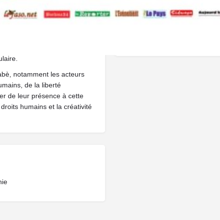
lité aux créateurs émergents du
Où ?
phes internationaux.
CDC - LA TERMITIER
Semfilms et le CDC ont décidé
émonie d’ouverture commune des
laire.
nabè, notamment les acteurs
mains, de la liberté
r de leur présence à cette
droits humains et la créativité
nie