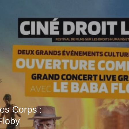
des Corps :
Floby