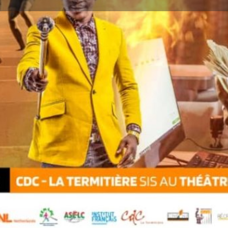
Détails
Avis
0
ser un avis
Ajouter aux favoris
Partager
S
Prochaines dates
iation Semfilms, célèbre cette
 humains et de la liberté
9 décembre 2023 
en Afrique de l’Ouest
aso, en Côte d’Ivoire, au
Terminé
 privilégiée où la liberté
ers le 7è art.
ue (CDC) la Termitière, le
née la danse contemporaine en
tion, met en lumière la