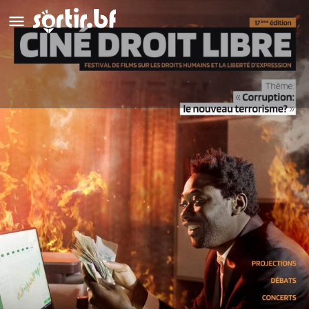
Ciné Droit-Libre 2023
Détails
Avis
0
Laisser un avis
Ajouter aux favoris
Partag
Description
Nous attendons plus d'informations sur cet évènement. Les
lieux des évènements vous seront communiqués dès que
nous les auront !