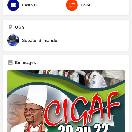
Festival
Foire
Où ?
Sopatel Silmandé
En images