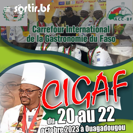
Carrefour International de la
Gastronomie du Faso
Appeler
Détails
Avis
0
Appeler
Laisser un avis
Ajouter aux favori