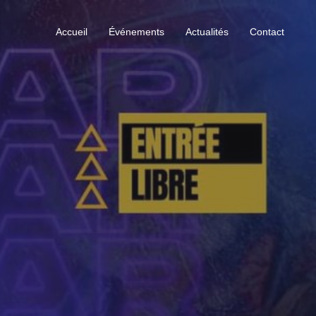
Accueil
Événements
Actualités
Contact