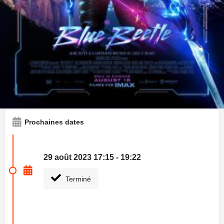
lui, plein d’ambitions, mais il découvre que la situation a bien
changé depuis son départ. Tandis qu’il cherche sa place dans
le monde, le destin s’en mêle : Jaime se retrouve par hasard
en possession du Scarabée, une ancienne relique d’une
biotechnologie extraterrestre. Dès lors que le Scarabée choisit
de faire de Jaime son hôte, le jeune homme se voit revêtu
d’une armure hors du commun qui lui octroie des pouvoirs
extraordinaires – et imprévisibles. Tout bascule alors pour
Jaime qui devient le super-héros Blue Beetle …
Prochaines dates
29 août 2023 17:15 - 19:22
Terminé