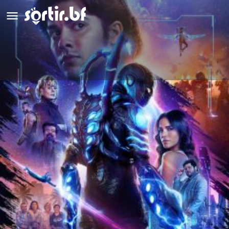
Blue Beetle
Action
Détails
Avis
0
Laisser un avis
Ajouter aux favoris
Partag
Description
Fraîchement diplômé de l’université, Jaime Reyes rentre chez