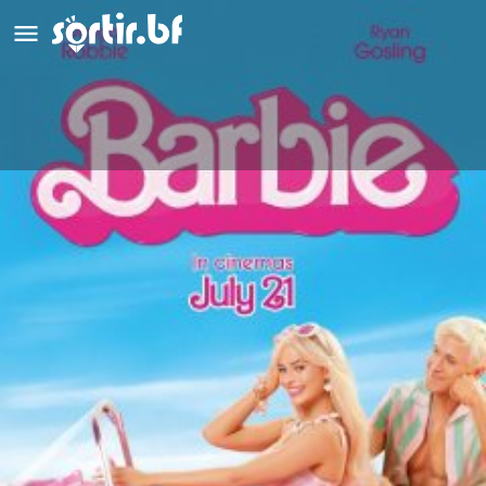
Barbie
Aventure
Détails
Avis
0
Laisser un avis
Ajouter aux favoris
Partag
Description
A Barbie Land, vous êtes un être parfait dans un monde