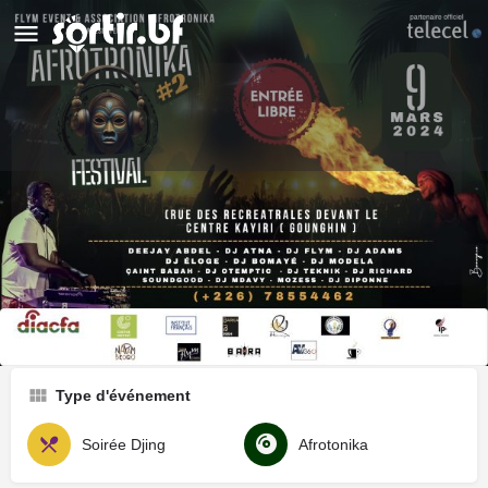
Afrotonika Festival
Détails
Avis
0
Laisser un avis
Ajouter aux favoris
Partag
Type d'événement
Soirée Djing
Afrotonika