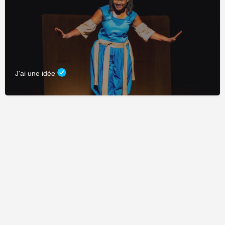
J'ai une idée
Fièrement propulsé par
CDC Connexion
&
Adage