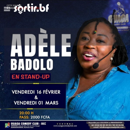
Adèle Badolo
Détails
Avis
0
Laisser un avis
Ajouter aux favoris
Partag
Type d'événement
Stand up