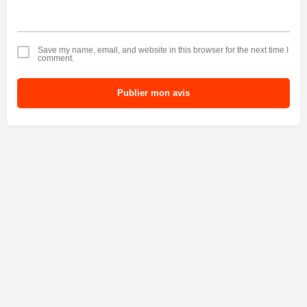
Save my name, email, and website in this browser for the next time I
comment.
Publier mon avis
Fièrement propulsé par
CDC Connexion
&
Adage