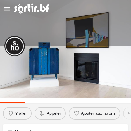
Studio Hamed Ouattara (SHO)
Appeler
Détails
Y aller
Appeler
Ajouter aux favoris