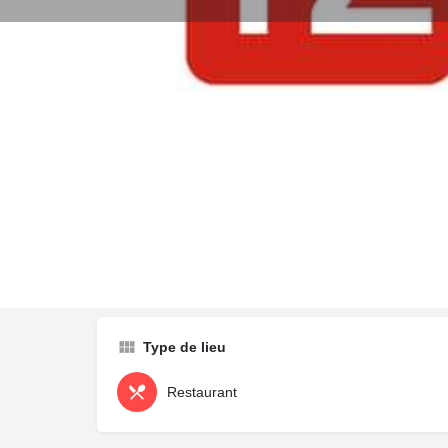
Y aller
Description
TZ Grill est une structure spécialisée dans la grillade 
Type de lieu
Restaurant