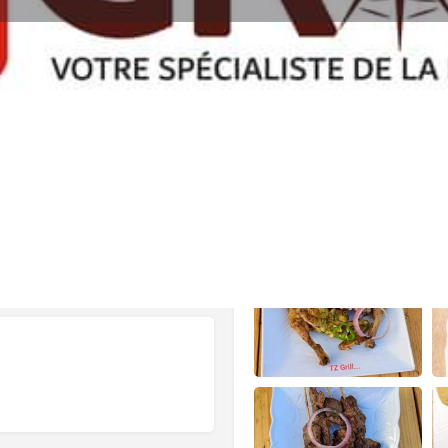
Détails
Appeler
Ajouter aux favoris
Partager
Si
Galerie
du bétail et volailles local-es.