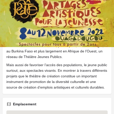
Description
Une Structure Professionnelle de théâtre jeune public, tout
public.
À Ouagadougou, le Théâtre Soleil insuffle, dans le quartier
populaire (Cissin) où il est installé, une dynamique à la fois
sociale et artistique. Il initie des formations et produit, entre
autres, des créations de spectacles pour les adultes et pour
les enfants. Le but est d’arriver, petit à petit, à faire émerger,
au Burkina Faso et plus largement en Afrique de l’Ouest, un
réseau de Théâtre Jeunes Publics.
Mais aussi de favoriser l’accès des populations, le jeune public
surtout, aux spectacles vivants. En montrer à travers différents
projets que le théâtre de création constitue un important
instrument de promotion de la diversité culturelle et une
source de création d’emplois artistiques et culturels durables.
Emplacement