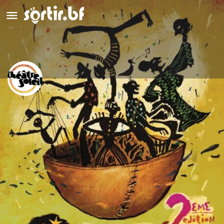
Le Théâtre Soleil
Appeler
Détails
Évènements
9
Y aller
Appeler
Ajouter aux favoris