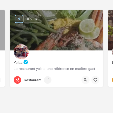
OUVERT
Yelba
les local-es.
Le restaurant yelba, une référence en matière gastronomique et culturelle!
+226 78 05 39 39
Restaurant
+1