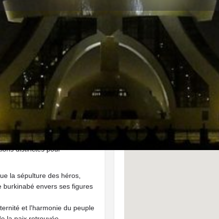
Détails
Évènements
7
Ajouter aux favoris
Partager
Signaler un
Emplacement
n 2008, incarne profondément
 Ce monument tire sa
tions distinctes pour
e la sépulture des héros,
e burkinabé envers ses figures
ternité et l'harmonie du peuple
de la paix retrouvée.