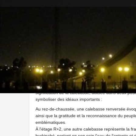
Y aller
Description
Le Rond-point des Martyrs à Ouagadougou, érigé e
les valeurs culturelles nationales du Burkina Faso.
signification de la calebasse, utilisée dans deux posi
symboliser des idéaux importants :
Au rez-de-chaussée, une calebasse renversée évoqu
ainsi que la gratitude et la reconnaissance du peupl
emblématiques.
À l'étage R+2, une autre calebasse représente la fra
burkinabé, portant en son sein l'eau de l'entente et 