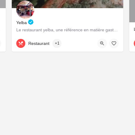
Yelba
les local-es.
Le restaurant yelba, une référence en matière gastronomique et culturelle!
+226 78 05 39 39
Restaurant
+1
Fièrement propulsé par
CDC Connexion
&
Adage