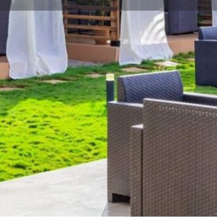
Détails
Évènements
2
Appeler
Ajouter aux favoris
Partager
Si
Emplacement
roite quand vous quittez le