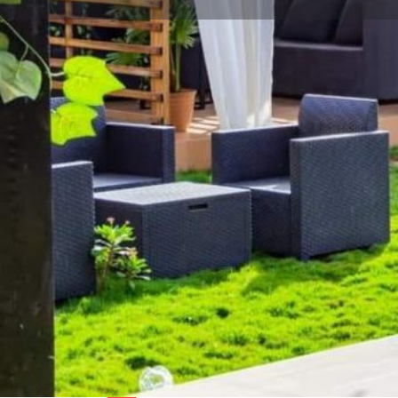
Y aller
Description
SIRA est situé à ouaga 2000 au bord du 2eme 6m à d
feu du Commissariat pour la mosquée de Kanazoe.
Infoline +226 62210505
Type de lieu
Restaurant