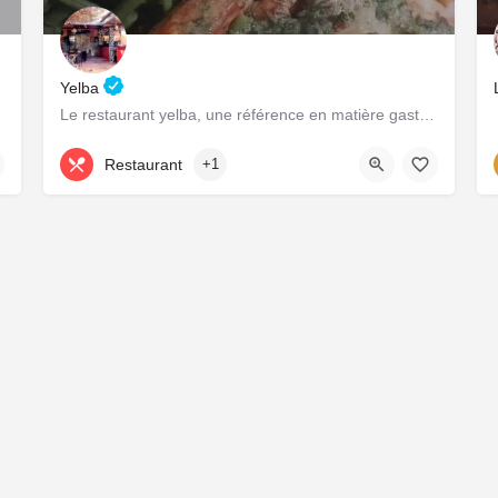
Yelba
les local-es.
Le restaurant yelba, une référence en matière gastronomique et culturelle!
+226 78 05 39 39
Restaurant
+1
Fièrement propulsé par
CDC Connexion
&
Adage