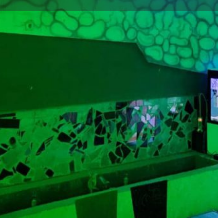
Détails
Évènements
1
Ajouter aux favoris
Partager
Signaler un
Emplacement