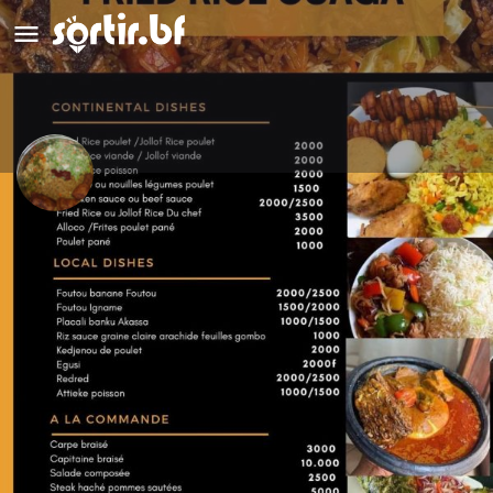
Friedrice Ouaga
Fourchette de prix
Appeler
$$
Détails
Évènements
4
Y aller
Appeler
Ajouter aux favoris