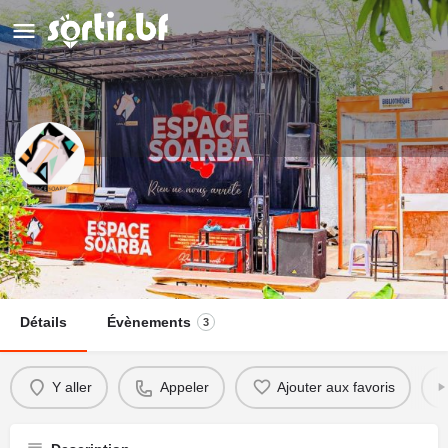
Espace Soarba
Appeler
Détails
Évènements
3
Y aller
Appeler
Ajouter aux favoris