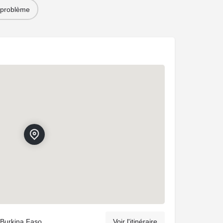
 problème
Burkina Faso
Voir l'itinéraire