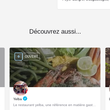
Découvrez aussi...
OUVERT
Yelba
les local-es.
Le restaurant yelba, une référence en matière gastronomique et culturelle!