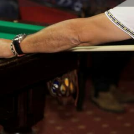
Détails
Évènements
3
Ajouter aux favoris
Partager
Signaler un
Emplacement