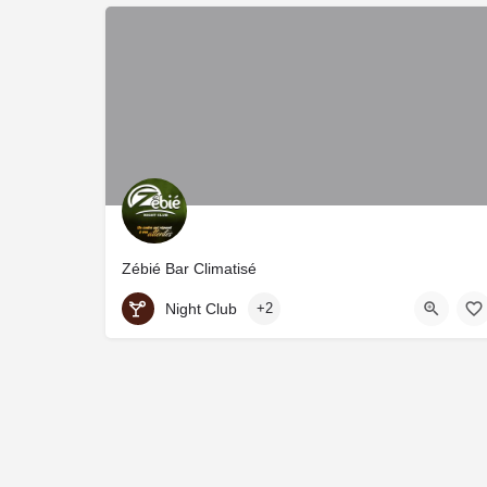
Zébié Bar Climatisé
Night Club
+2