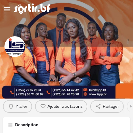
Institut Supérieur Privé
Polytechnique ( ISPP) - siège
Détails
Évènements
1
Y aller
Ajouter aux favoris
Partager
Description