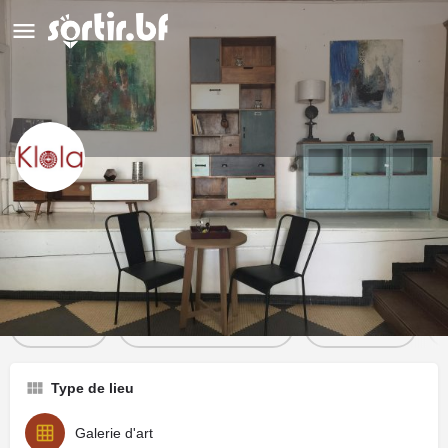
Galérie Klala
Détails
Évènements
1
Y aller
Ajouter aux favoris
Partager
Type de lieu
Galerie d'art