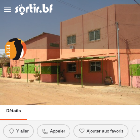
Ecole de Danse Irène Tassembo -
EDIT
Appeler
Détails
Y aller
Appeler
Ajouter aux favoris