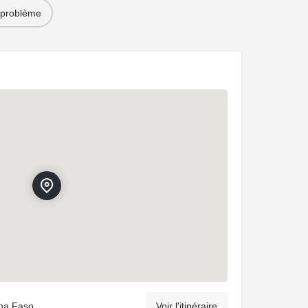
 problème
na Faso
Voir l'itinéraire