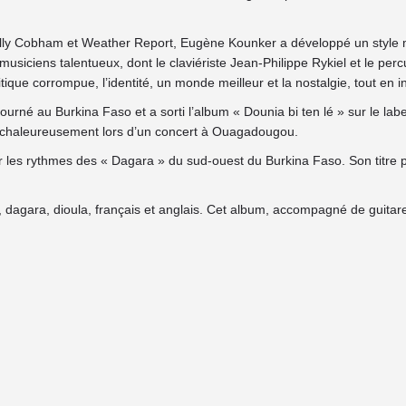
Billy Cobham et Weather Report, Eugène Kounker a développé un style 
musiciens talentueux, dont le claviériste Jean-Philippe Rykiel et le pe
tique corrompue, l’identité, un monde meilleur et la nostalgie, tout en i
é au Burkina Faso et a sorti l’album « Dounia bi ten lé » sur le label 
i chaleureusement lors d’un concert à Ouagadougou.
 rythmes des « Dagara » du sud-ouest du Burkina Faso. Son titre phare,
dagara, dioula, français et anglais. Cet album, accompagné de guitares,