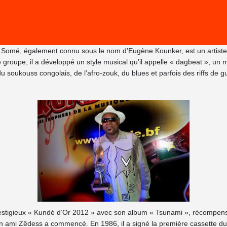
mé, également connu sous le nom d’Eugène Kounker, est un artiste pol
e groupe, il a développé un style musical qu’il appelle « dagbeat », un 
oukouss congolais, de l’afro-zouk, du blues et parfois des riffs de gu
restigieux « Kundé d’Or 2012 » avec son album « Tsunami », récompensant
on ami Zêdess a commencé. En 1986, il a signé la première cassette du