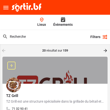
Lieux
Évènements
Filters
20
résultat sur
159
TZ Grill
TZ Grill est une structure spécialisée dans la grillade du bétail et volailles local-es.
71 32 93 41